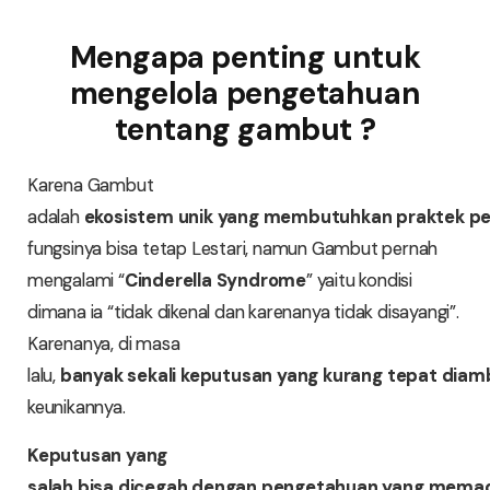
Mengapa penting untuk
mengelola pengetahuan
tentang gambut ?
Karena Gambut
adalah
ekosistem
unik
yang
membutuhkan
praktek
pe
fungsinya bisa tetap Lestari, namun Gambut pernah
mengalami “
Cinderella Syndrome
” yaitu kondisi
dimana ia “tidak dikenal dan karenanya tidak disayangi”.
Karenanya, di masa
lalu,
banyak
sekali
keputusan
yang
kurang
tepat
diamb
keunikannya.
Keputusan yang
salah
bisa
dicegah
dengan
pengetahuan
yang
memad