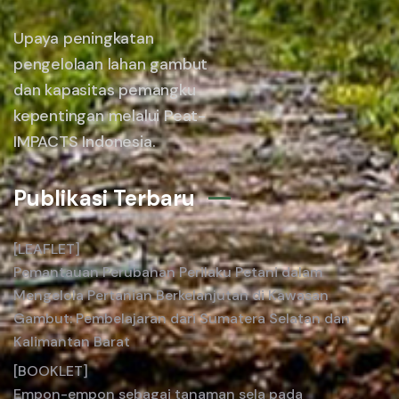
Upaya peningkatan
pengelolaan lahan gambut
dan kapasitas pemangku
kepentingan melalui Peat-
IMPACTS Indonesia.
Publikasi Terbaru
[LEAFLET]
Pemantauan Perubahan Perilaku Petani dalam
Mengelola Pertanian Berkelanjutan di Kawasan
Gambut: Pembelajaran dari Sumatera Selatan dan
Kalimantan Barat
[BOOKLET]
Empon-empon sebagai tanaman sela pada