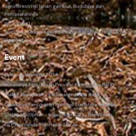
agroforestri di lahan gambut. Budidaya dan
Pemasarannya
[BOOKLET]
Budidaya Kelapa Sawit berbasis Agroforestri di Lahan
Gambut
Event
Ekspose Nasional 2024
Lokakarya Penutupan Provinsi Kalimantan Barat
Dialog Multiphak - Kabupaten Kubu Raya
Lokakarya Penutupan Provinsi Sumatera Selatan
Dialog Multiphak - Kabupaten OKI - Banyuasin
GLF Peatlands Indonesia 2024