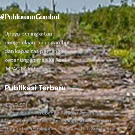
Upaya peningkatan
pengelolaan lahan gambut
dan kapasitas pemangku
kepentingan melalui Peat-
IMPACTS Indonesia.
Publikasi Terbaru
[LEAFLET]
Pemantauan Perubahan Perilaku Petani dalam
Mengelola Pertanian Berkelanjutan di Kawasan
Gambut: Pembelajaran dari Sumatera Selatan dan