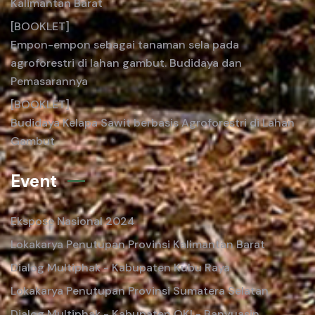
Kalimantan Barat
[BOOKLET]
Empon-empon sebagai tanaman sela pada
agroforestri di lahan gambut. Budidaya dan
Pemasarannya
[BOOKLET]
Budidaya Kelapa Sawit berbasis Agroforestri di Lahan
Gambut
Event
Ekspose Nasional 2024
Lokakarya Penutupan Provinsi Kalimantan Barat
Dialog Multiphak - Kabupaten Kubu Raya
Lokakarya Penutupan Provinsi Sumatera Selatan
Dialog Multiphak - Kabupaten OKI - Banyuasin