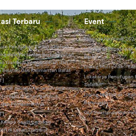
kasi Terbaru
Event
]
Ekspose Nasional 202
an Perubahan Perilaku Petani
Lokakarya Penutupan P
ngelola Pertanian Berkelanjutan
Barat
an Gambut: Pembelajaran dari
Dialog Multiphak - K
 Selatan dan Kalimantan Barat
Lokakarya Penutupan 
T]
Selatan
pon sebagai tanaman sela
Dialog Multiphak - Ka
forestri di lahan gambut.
Banyuasin
 dan Pemasarannya
GLF Peatlands Indone
T]
 Kelapa Sawit berbasis
stri di Lahan Gambut