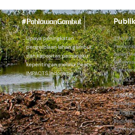
Publi
Upaya peningkatan
[LEAFLET
Pemantau
pengelolaan lahan gambut
dalam Me
dan kapasitas pemangku
di Kawas
kepentingan melalui Peat-
Sumatera
IMPACTS Indonesia.
[BOOKLE
Empon-em
pada agro
Budidaya
[BOOKLE
Budidaya
Agrofore