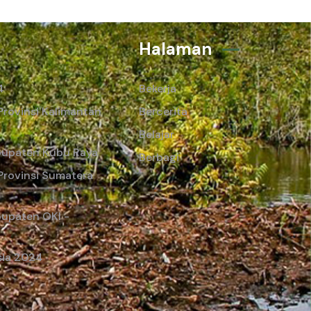
Halaman
4
Bekerja
rovinsi Kalimantan
Bercerita
Belajar
abupaten Kubu Raya
Berbagi
Provinsi Sumatera
bupaten OKI -
sia 2024