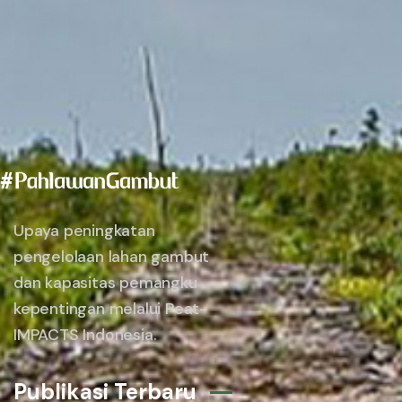
Upaya peningkatan
pengelolaan lahan gambut
dan kapasitas pemangku
kepentingan melalui Peat-
IMPACTS Indonesia.
Publikasi Terbaru