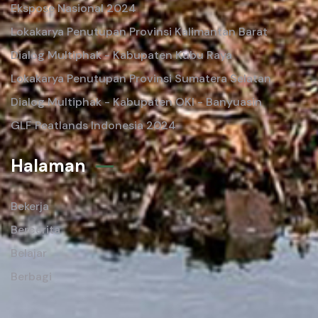
Ekspose Nasional 2024
Lokakarya Penutupan Provinsi Kalimantan Barat
Dialog Multiphak - Kabupaten Kubu Raya
Lokakarya Penutupan Provinsi Sumatera Selatan
Dialog Multiphak - Kabupaten OKI - Banyuasin
GLF Peatlands Indonesia 2024
Halaman
Bekerja
Bercerita
Belajar
Berbagi