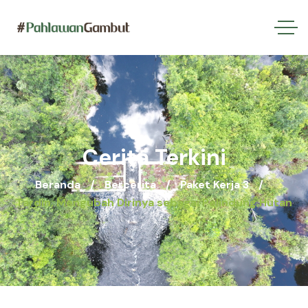
Cerita Terkini
Beranda
Bercerita
Paket Kerja 3
Tardin, Mengubah Dirinya sebagai Pelindung Hutan