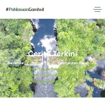
Cerita Terkini
Beranda
Bercerita
Kalimantan Barat
Pembukaan Lahan Tanpa Bakar: dampak positif
jangka panjang dan solusi untuk keberlanjutan
usahatani di Kubu Raya, Kalimantan Barat