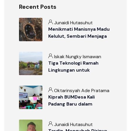
Recent Posts
Junaidi Hutasuhut
Menikmati Manisnya Madu
Kelulut, Sembari Menjaga
Ekosistem Gambut
Iskak Nungky Ismawan
Tiga Teknologi Ramah
Lingkungan untuk
Pengelolaan Lahan Gambut
Oktarinsyah Ade Pratama
Kiprah BUMDesa Kali
Padang Baru dalam
Pengembangan Potensi
dan Ekonomi Desa
Junaidi Hutasuhut
Tardin, Mengubah Dirinya