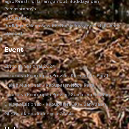
agroforestri di lahan gambut. Budidaya dan
Pemasarannya
[BOOKLET]
Budidaya Kelapa Sawit berbasis Agroforestri di Lahan
Gambut
Event
Ekspose Nasional 2024
Lokakarya Penutupan Provinsi Kalimantan Barat
Dialog Multiphak - Kabupaten Kubu Raya
Lokakarya Penutupan Provinsi Sumatera Selatan
Dialog Multiphak - Kabupaten OKI - Banyuasin
GLF Peatlands Indonesia 2024