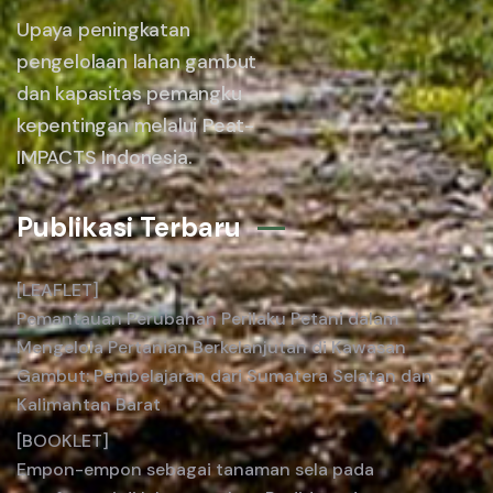
Upaya peningkatan
pengelolaan lahan gambut
dan kapasitas pemangku
kepentingan melalui Peat-
IMPACTS Indonesia.
Publikasi Terbaru
[LEAFLET]
Pemantauan Perubahan Perilaku Petani dalam
Mengelola Pertanian Berkelanjutan di Kawasan
Gambut: Pembelajaran dari Sumatera Selatan dan
Kalimantan Barat
[BOOKLET]
Empon-empon sebagai tanaman sela pada